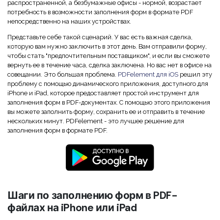
Скрыть фрагменты PDF
распространенной, а безбумажные офисы - нормой, возрастает
Новый
потребность в возможности заполнения форм в формате PDF
Канал на YouTube
непосредственно на наших устройствах.
PDF OCR
Сообщество ВКонтакте
Представьте себе такой сценарий. У вас есть важная сделка,
Извлечение данных из PDF
которую вам нужно заключить в этот день. Вам отправили форму,
Канал Яндекс Дзен
чтобы стать "предпочтительным поставщиком", и если вы сможете
Защита PDF паролем
вернуть ее в течение часа, сделка заключена. Но вас нет в офисе на
совещании. Это большая проблема.
PDFelement для iOS
решил эту
Новый PDFelement 12
умнее, быстрее,
Поделиться PDF
проблему с помощью динамического приложения, доступного для
iPhone и iPad, которое предоставляет простой инструмент для
проще
заполнения форм в PDF-документах. С помощью этого приложения
Комплексные решения
вы можете заполнить форму, сохранить ее и отправить в течение
От AI-функций до пакетных инструментов: новый
нескольких минут. PDFelement - это лучшее решение для
Преподавание
PDFelement делает работу с PDF еще удобнее.
заполнения форм в формате PDF.
Скачать бесплатно
IT-служба
Юриспруденция
Здравоохранение
Шаги по заполнению форм в PDF-
Финансы
файлах на iPhone или iPad