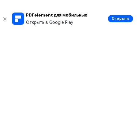
PDFelement для мобильных
Открыть
Открыть в Google Play
Рекомендуемые ПО
Wondershare
Мир AI
Центр помощи