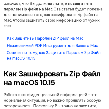
Скрыть фрагменты PDF
Новый
означает, что Вы должны знать,
как защитить
Канал на YouTube
паролем zip файл на Mac
. Эта статья будет полезна
PDF OCR
для понимания того, как зашифровать zip файл на
Сообщество ВКонтакте
Mac, чтобы защитить свою информацию от чужих
Извлечение данных из PDF
глаз.
Канал Яндекс Дзен
Защита PDF паролем
Как Защитить Паролем ZIP файл на Mac
Новый PDFelement 12
умнее, быстрее,
Поделиться PDF
Незаменимый PDF Инструмент для Вашего Mac
проще
Комплексные решения
Советы по тому, как Защитить Паролем Zip Файл
От AI-функций до пакетных инструментов: новый
на macOS 10.15
Преподавание
PDFelement делает работу с PDF еще удобнее.
Скачать бесплатно
IT-служба
Как Зашифровать Zip Файл
на macOS 10.15
Юриспруденция
Здравоохранение
Работа с конфиденциальной информацией - это
нормальная ситуация, но важно проявлять особую
Финансы
осторожность. Поскольку Вы точно не захотите,