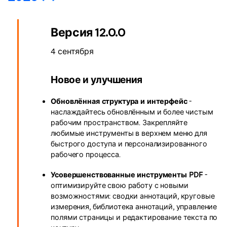
Скрыть фрагменты PDF
Новый
Канал на YouTube
PDF OCR
Версия 12.0.0
Сообщество ВКонтакте
Извлечение данных из PDF
4 сентября
Канал Яндекс Дзен
Защита PDF паролем
Новое и улучшения
Новый PDFelement 12
умнее, быстрее,
Поделиться PDF
проще
Обновлённая структура и интерфейс
-
Комплексные решения
наслаждайтесь обновлённым и более чистым
От AI-функций до пакетных инструментов: новый
рабочим пространством. Закрепляйте
Преподавание
PDFelement делает работу с PDF еще удобнее.
любимые инструменты в верхнем меню для
Скачать бесплатно
быстрого доступа и персонализированного
IT-служба
рабочего процесса.
Юриспруденция
Усовершенствованные инструменты PDF
-
оптимизируйте свою работу с новыми
Здравоохранение
возможностями: сводки аннотаций, круговые
измерения, библиотека аннотаций, управление
Финансы
полями страницы и редактирование текста по