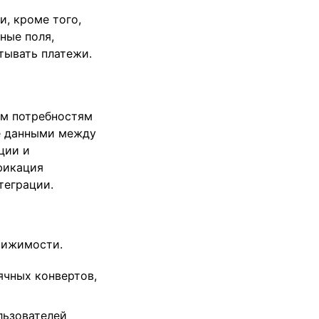
и, кроме того,
ные поля,
тывать платежи.
ым потребностям
ие данными между
ции и
фикация
теграции.
вижимости.
ячных конвертов,
льзователей