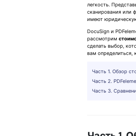
легкость. Представ
PDF
сканирования или ф
имеют юридическую 
Распечатать
DocuSign и PDFelem
PDF
рассмотрим
стоимо
сделать выбор, ко
вам определиться, 
Все Функции PDF
Часть 1. Обзор с
Часть 2. PDFelem
Часть 3. Сравнен
Часть 1. 