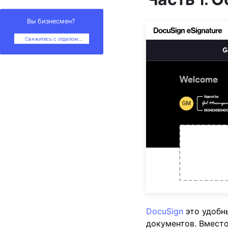
Вы бизнесмен?
Свяжитесь с отделом
продаж
DocuSign
это удобн
документов. Вмест