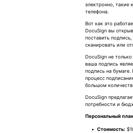
электронно, такие 
телефона.
Вот как это работа
DocuSign вы открыв
поставить подпись,
сканировать или от
DocuSign не только
ваша подпись являе
подпись на бумаге.
процесс подписания
большом количеств
DocuSign предлага
потребности и бюдж
Персональный пла
Стоимость:
$10