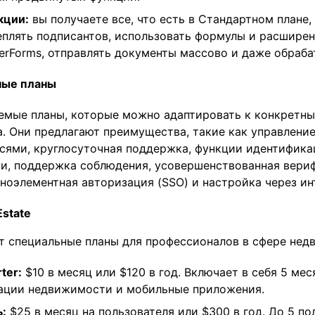
кции:
вы получаете все, что есть в Стандартном плане, 
плять подписантов, использовать формулы и расширен
erForms, отправлять документы массово и даже обраба
ные планы
емые планы, которые можно адаптировать к конкретн
а. Они предлагают преимущества, такие как управлен
сями, круглосуточная поддержка, функции идентифика
и, поддержка соблюдения, усовершенствованная вери
дноэлементная авторизация (SSO) и настройка через ин
Estate
т специальные планы для профессионалов в сфере нед
rter:
$10 в месяц или $120 в год. Включает в себя 5 мес
ации недвижимости и мобильные приложения.
:
$25 в месяц на пользователя или $300 в год. До 5 по