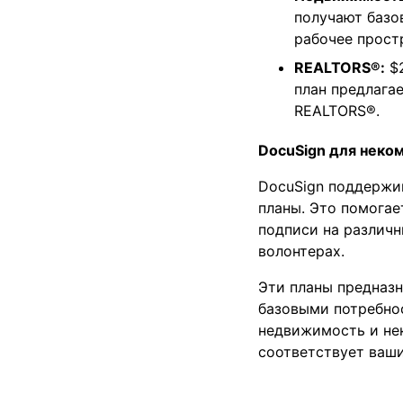
получают базо
рабочее прост
REALTORS®:
$2
план предлага
REALTORS®.
DocuSign для неко
DocuSign поддержи
планы. Это помога
подписи на различ
волонтерах.
Эти планы предназн
базовыми потребнос
недвижимость и нек
соответствует ваш