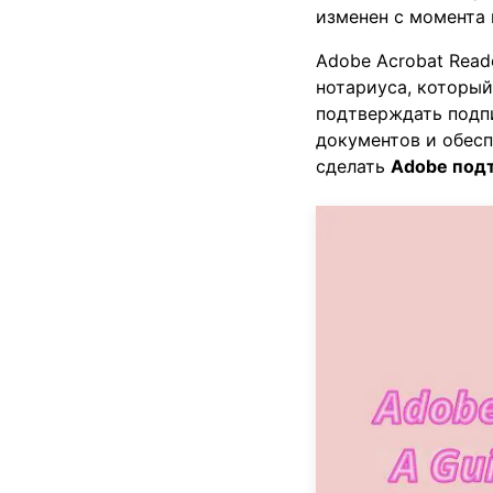
изменен с момента 
PDF
Adobe Acrobat Read
нотариуса, который
Распечатать
подтверждать подпи
PDF
документов и обесп
сделать
Adobe под
Все Функции PDF