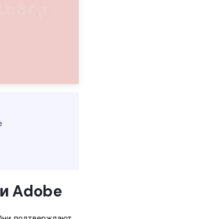
e
си Adobe
Они подтверждают,