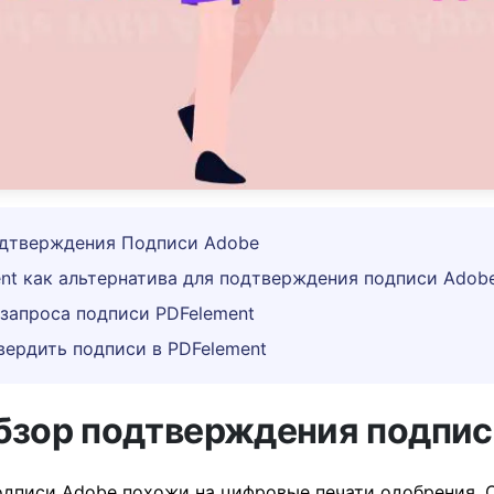
одтверждения Подписи Adobe
ent как альтернатива для подтверждения подписи Adob
 запроса подписи PDFelement
твердить подписи в PDFelement
Обзор подтверждения подпи
дписи Adobe похожи на цифровые печати одобрения. 