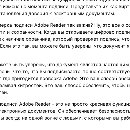
л изменен с момента подписи. Представьте их как вир
становления доверия к электронным документам.
верка подписи Adobe Reader так важна? Ну, это все о 
ти и сохранности. Когда вы открываете цифрово подп
как наличие охранника, который проверяет подпись, что
 Если это так, вы можете быть уверены, что документ
ожете быть уверены, что документ является настоящим 
рены, что то, что вы подписываете, точно соответству
т где пригодится проверка Adobe. Это ваш способ обес
елывал хитростей. Это ваш способ обеспечить, чтобы н
тей.
одписи Adobe Reader - это не просто красивая функци
лектронных документов. Он обеспечивает безопасност
 вы всегда на одной волне с людьми, с которыми вы раб