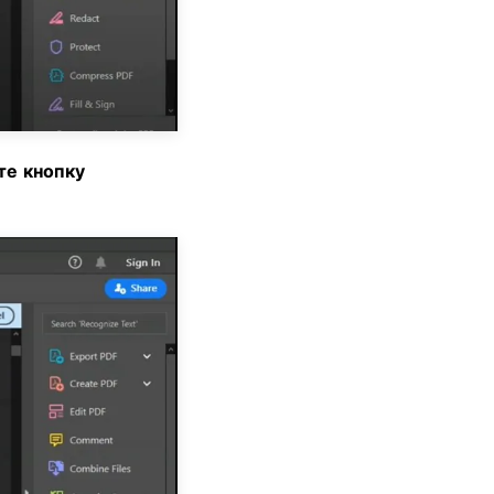
те
кнопку