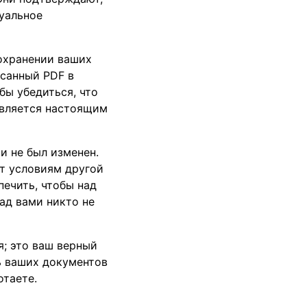
туальное
сохранении ваших
исанный PDF в
бы убедиться, что
 является настоящим
и не был изменен.
ет условиям другой
печить, чтобы над
ад вами никто не
я; это ваш верный
ь ваших документов
отаете.