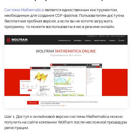
Скрыть фрагменты PDF
Новый
Канал на YouTube
Система Mathematica
является единственным инструментом,
PDF OCR
необходимым для создания CDF-файлов. Пользователям доступна
Сообщество ВКонтакте
бесплатная пробная версия, а если вы не хотите загружать
Извлечение данных из PDF
программу, то можете воспользоваться ею в режиме онлайн.
Канал Яндекс Дзен
Защита PDF паролем
Новый PDFelement 12
умнее, быстрее,
Поделиться PDF
проще
Комплексные решения
От AI-функций до пакетных инструментов: новый
Преподавание
PDFelement делает работу с PDF еще удобнее.
Скачать бесплатно
IT-служба
Юриспруденция
Здравоохранение
Шаг 1. Доступ к онлайновой версии системы Mathematica можно
Финансы
получить на сайте компании Wolfram после несложной процедуры
регистрации.