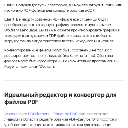
Правительство
Шаг 2. Получив доступ к платформе, вы можете загрузить один или
несколько PDF-файлов для конвертирования в CDF.
Издательство
Шаг 3. В импортированном PDF-файле все страницы будут
Фрилансер
преобразованы в векторную графику, совместимую с языком
Wolfram Language. Вы также можете проигнорировать графику и
текстуры в загружаемом PDF-файле и вместо этого выбрать
загрузку файла в виде текстовой версии исходного PDF-файла.
Все Функции PDF
Конвертированные файлы могут быть сохранены не только с
расширением .cdf, но и в виде файла блокнота (.nb). Оба типа
файлов могут быть просмотрены исключительно программой CDF
Player от компании Wolfram.
Идеальный редактор и конвертер для
файлов PDF
Wondershare PDFelement - Редактор PDF-файлов
является
лидером в области редактирования PDF-файлов. Это простое и
удобное приложение может использоваться для выполнения