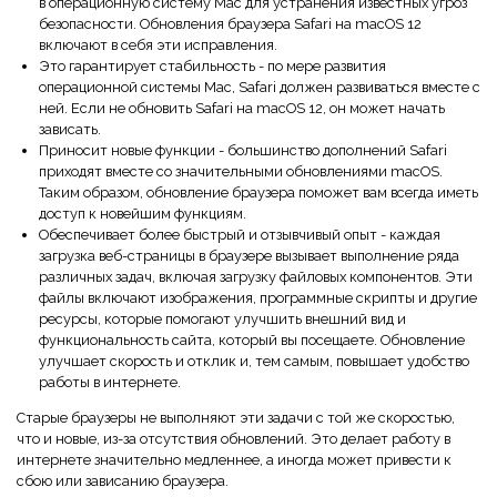
в операционную систему Mac для устранения известных угроз
Правительство
безопасности. Обновления браузера Safari на macOS 12
включают в себя эти исправления.
Издательство
Это гарантирует стабильность - по мере развития
операционной системы Mac, Safari должен развиваться вместе с
Фрилансер
ней. Если не обновить Safari на macOS 12, он может начать
зависать.
Приносит новые функции - большинство дополнений Safari
Все Функции PDF
приходят вместе со значительными обновлениями macOS.
Таким образом, обновление браузера поможет вам всегда иметь
доступ к новейшим функциям.
Обеспечивает более быстрый и отзывчивый опыт - каждая
загрузка веб-страницы в браузере вызывает выполнение ряда
различных задач, включая загрузку файловых компонентов. Эти
файлы включают изображения, программные скрипты и другие
ресурсы, которые помогают улучшить внешний вид и
функциональность сайта, который вы посещаете. Обновление
улучшает скорость и отклик и, тем самым, повышает удобство
работы в интернете.
Старые браузеры не выполняют эти задачи с той же скоростью,
что и новые, из-за отсутствия обновлений. Это делает работу в
интернете значительно медленнее, а иногда может привести к
сбою или зависанию браузера.