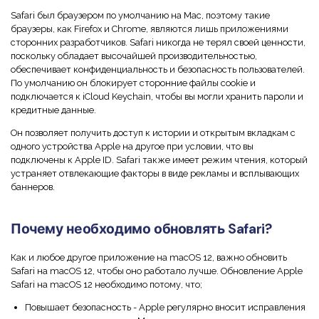
Скрыть фрагменты PDF
Новый
Safari был браузером по умолчанию на Mac, поэтому такие
Канал на YouTube
браузеры, как Firefox и Chrome, являются лишь приложениями
PDF OCR
сторонних разработчиков. Safari никогда не терял своей ценности,
Сообщество ВКонтакте
поскольку обладает высочайшей производительностью,
Извлечение данных из PDF
обеспечивает конфиденциальность и безопасность пользователей.
Канал Яндекс Дзен
По умолчанию он блокирует сторонние файлы cookie и
Защита PDF паролем
подключается к iCloud Keychain, чтобы вы могли хранить пароли и
кредитные данные.
Новый PDFelement 12
умнее, быстрее,
Поделиться PDF
Он позволяет получить доступ к истории и открытым вкладкам с
проще
одного устройства Apple на другое при условии, что вы
Комплексные решения
подключены к Apple ID. Safari также имеет режим чтения, который
От AI-функций до пакетных инструментов: новый
устраняет отвлекающие факторы в виде рекламы и всплывающих
Преподавание
PDFelement делает работу с PDF еще удобнее.
баннеров.
Скачать бесплатно
IT-служба
Почему необходимо обновлять Safari?
Юриспруденция
Как и любое другое приложение на macOS 12, важно обновить
Здравоохранение
Safari на macOS 12, чтобы оно работало лучше. Обновление Apple
Safari на macOS 12 необходимо потому, что;
Финансы
Повышает безопасность - Apple регулярно вносит исправления