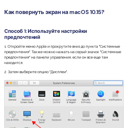
Скрыть фрагменты PDF
Новый
Канал на YouTube
Как повернуть экран на macOS 10.15?
PDF OCR
Сообщество ВКонтакте
Извлечение данных из PDF
Способ 1: Используйте настройки
Канал Яндекс Дзен
Защита PDF паролем
предпочтений
1. Откройте меню Apple и прокрутите вниз до пункта "Системные
Новый PDFelement 12
умнее, быстрее,
Поделиться PDF
предпочтения". Также можно нажать на серый значок "Системные
проще
предпочтения" на панели управления, если он все еще там
Комплексные решения
находится.
От AI-функций до пакетных инструментов: новый
Преподавание
2. Затем выберите опцию "Дисплеи".
PDFelement делает работу с PDF еще удобнее.
Скачать бесплатно
IT-служба
Юриспруденция
Здравоохранение
Финансы