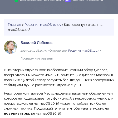
PDF в Word
Индивидуальные
PDFelement Cloud
Команда и Бизнес
Программы для работы с PDF
Скачать бесплатно
Купить
ИИ-детектор текста
Сжать PDF
Конвертировать PDF
Использование ресурсов
Сравнение программа PDF
Войти
Рерайт PDF с ИИ
Бизнес
Объединить PDF
Редактировать PDF
Центр загрузки
Главная
>
Решения macOS 10.15
> Как повернуть экран на
Функции MS Word
macOS 10.15?
Поиск
Объяснение PDF с ИИ
Word в PDF
Сжать PDF
Центр шаблонов
Статьи для Mac
Чат с документами
Василий Лебедев
Читать PDF с ИИ
Вопросы и ответы по продукту
Организовать PDF
Инструктивные статьи
2025-12-10 18:49:59 • Отправлено:
Решения macOS 10.15
•
Генератор изображений с ИИ
Новый
Видеоуроки
Обрезать PDF
Больше Онлайн-Инструментов
Советы по работе с PDF на Mac
Проверенные решения
Поддержка
Профессиональные
Сравнение программ для Mac
В некоторых случаях можно обеспечить лучший обзор дисплея,
Облако и SDK
Все ИИ-Функции
повернув его. Вы можете изменить ориентацию дисплея Macbook в
AI Бот - Lumi
Выбор правильной программы для Mac
PDF форма
macOS 10.15, чтобы сразу получить больше данных из электронных
PDFelement облако
таблиц или лучше рассмотреть игровые сцены.
Технические требования
Подписать PDF
Онлайн-инструмент и приложения PDF
PDFelement Pro DC
Некоторые компьютеры Mac оснащены аппаратным обеспечением,
Обратитесь в службу поддержки
Подпись на основе сертификата
которое не поддерживает эту функцию. А в некоторых случаях, для
Онлайн-инструмент PDF
поворота дисплея на macOS 10.15 может потребоваться более
Что нового
Советы для мобильных
сложная техника. Продолжайте читать, чтобы узнать, можно ли
Пакетная обработка PDF
повернуть экран
на macOS 10.15.
Каналы