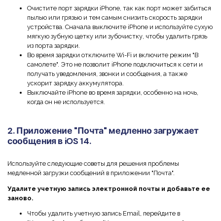
Правительство
Очистите порт зарядки iPhone, так как порт может забиться
пылью или грязью и тем самым снизить скорость зарядки
Издательство
устройства. Сначала выключите iPhone и используйте сухую
мягкую зубную щетку или зубочистку, чтобы удалить грязь
Фрилансер
из порта зарядки.
Во время зарядки отключите Wi-Fi и включите режим "В
самолете". Это не позволит iPhone подключиться к сети и
Все Функции PDF
получать уведомления, звонки и сообщения, а также
ускорит зарядку аккумулятора.
Выключайте iPhone во время зарядки, особенно на ночь,
когда он не используется.
2. Приложение "Почта" медленно загружает
сообщения в iOS 14.
Используйте следующие советы для решения проблемы
медленной загрузки сообщений в приложении "Почта".
Удалите учетную запись электронной почты и добавьте ее
заново.
Чтобы удалить учетную запись Email, перейдите в