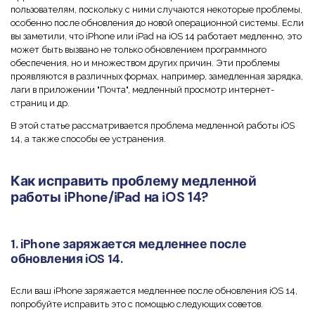
Скрыть фрагменты PDF
Новый
пользователям, поскольку с ними случаются некоторые проблемы,
Канал на YouTube
особенно после обновления до новой операционной системы. Если
PDF OCR
вы заметили, что iPhone или iPad на iOS 14 работает медленно, это
Сообщество ВКонтакте
может быть вызвано не только обновлением программного
Извлечение данных из PDF
обеспечения, но и множеством других причин. Эти проблемы
Канал Яндекс Дзен
проявляются в различных формах, например, замедленная зарядка,
Защита PDF паролем
лаги в приложении "Почта", медленный просмотр интернет-
страниц и др.
Новый PDFelement 12
умнее, быстрее,
Поделиться PDF
В этой статье рассматривается проблема медленной работы iOS
проще
14, а также способы ее устранения.
Комплексные решения
От AI-функций до пакетных инструментов: новый
Преподавание
PDFelement делает работу с PDF еще удобнее.
Как исправить проблему медленной
работы iPhone/iPad на iOS 14?
Скачать бесплатно
IT-служба
Юриспруденция
1. iPhone заряжается медленнее после
обновления iOS 14.
Здравоохранение
Финансы
Если ваш iPhone заряжается медленнее после обновления iOS 14,
попробуйте исправить это с помощью следующих советов.