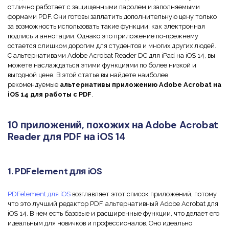
Скрыть фрагменты PDF
Новый
отлично работает с защищенными паролем и заполняемыми
Канал на YouTube
формами PDF. Они готовы заплатить дополнительную цену только
PDF OCR
за возможность использовать такие функции, как электронная
Сообщество ВКонтакте
подпись и аннотации. Однако это приложение по-прежнему
Извлечение данных из PDF
остается слишком дорогим для студентов и многих других людей.
Канал Яндекс Дзен
С альтернативами Adobe Acrobat Reader DC для iPad на iOS 14, вы
Защита PDF паролем
можете наслаждаться этими функциями по более низкой и
выгодной цене. В этой статье вы найдете наиболее
Новый PDFelement 12
умнее, быстрее,
Поделиться PDF
рекомендуемые
альтернативы приложению Adobe Acrobat на
iOS 14 для работы с PDF
.
проще
Комплексные решения
От AI-функций до пакетных инструментов: новый
10 приложений, похожих на Adobe Acrobat
Преподавание
PDFelement делает работу с PDF еще удобнее.
Reader для PDF на iOS 14
Скачать бесплатно
IT-служба
1. PDFelement для iOS
Юриспруденция
Здравоохранение
PDFelement для iOS
возглавляет этот список приложений, потому
что это лучший редактор PDF, альтернативный Adobe Acrobat для
Финансы
iOS 14. В нем есть базовые и расширенные функции, что делает его
идеальным для новичков и профессионалов. Оно идеально