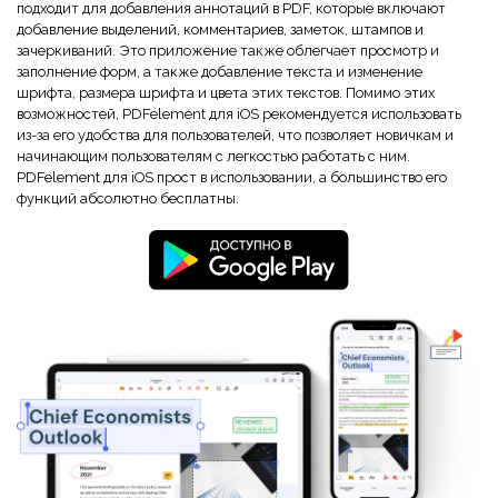
Правительство
подходит для добавления аннотаций в PDF, которые включают
добавление выделений, комментариев, заметок, штампов и
Издательство
зачеркиваний. Это приложение также облегчает просмотр и
заполнение форм, а также добавление текста и изменение
Фрилансер
шрифта, размера шрифта и цвета этих текстов. Помимо этих
возможностей, PDFelement для iOS рекомендуется использовать
из-за его удобства для пользователей, что позволяет новичкам и
начинающим пользователям с легкостью работать с ним.
Все Функции PDF
PDFelement для iOS прост в использовании, а большинство его
функций абсолютно бесплатны.