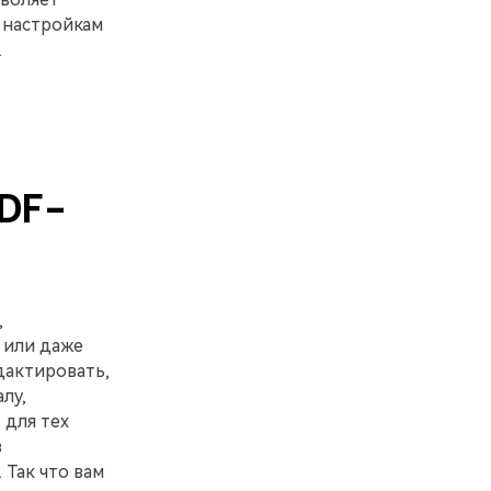
 настройкам
.
DF-
,
 или даже
дактировать,
лу,
 для тех
в
Так что вам