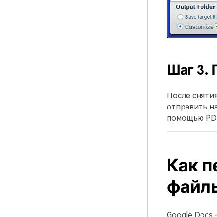
Шаг 3.
После снятия
отправить на
помощью PDF
Как п
файлы
Google Docs