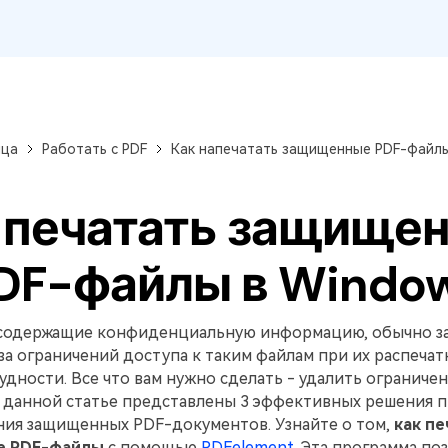
ица
Работать с PDF
Как напечатать защищенные PDF-файл
 печатать защище
DF-файлы в Windo
содержащие конфиденциальную информацию, обычно 
за ограничений доступа к таким файлам при их распечат
удности. Все что вам нужно сделать - удалить ограничен
В данной статье представлены 3 эффективных решения 
ния защищенных PDF-документов. Узнайте о том,
как пе
 PDF-файлы
с помощью
PDFelement
. Эта программа по