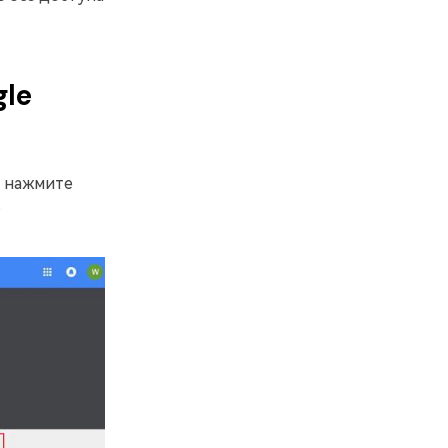
gle
м нажмите
ь